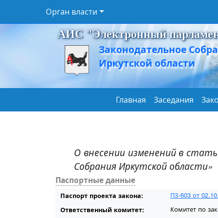
Орган власти
АИС "Электронный парламе
Законодательное Собр
Иркутской области
Главная
Заседания
Зак
О внесении изменений в стать
Собрания Иркутской области»
Паспортные данные
ПЗ-603 от 02.10
Паспорт проекта закона:
Комитет по зак
Ответственный комитет: