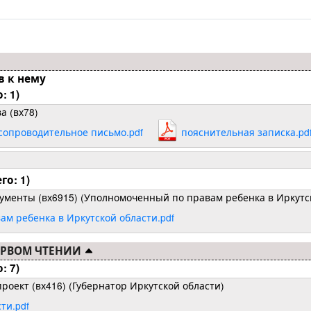
в к нему
: 1)
а (вх78)
сопроводительное письмо.pdf
пояснительная записка.pd
о: 1)
кументы (вх6915) (Уполномоченный по правам ребенка в Иркутс
м ребенка в Иркутской области.pdf
ПЕРВОМ ЧТЕНИИ
: 7)
проект (вх416) (Губернатор Иркутской области)
ти.pdf