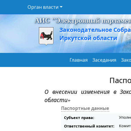
Орган власти
АИС "Электронный парламе
Законодательное Собр
Иркутской области
Главная
Заседания
Зак
Паспо
О внесении изменения в Зак
области»
Паспортные данные
Уполн
Субъект права:
Комит
Ответственный комитет: