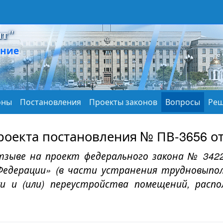
нт"
ание
оны
Постановления
Проекты законов
Вопросы
Реш
роекта постановления № ПВ-3656 от 
зыве на проект федерального закона № 3422
Федерации» (в части устранения трудновыпо
ки и (или) переустройства помещений, рас