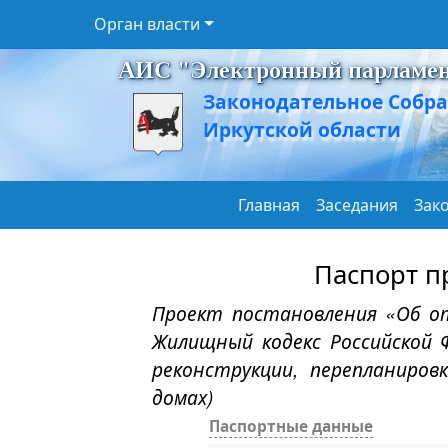
Орган власти
АИС "Электронный парламе
Законодательное Собр
Иркутской области
Главная
Заседания
Зак
Паспорт п
Проект постановления «Об от
Жилищный кодекс Российской 
реконструкции, перепланиров
домах)
Паспортные данные