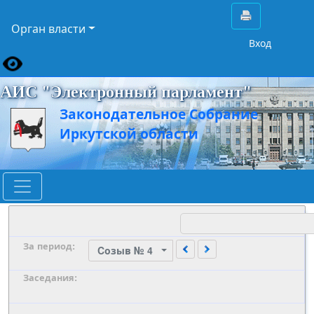
Орган власти
Вход
АИС "Электронный парламент"
Законодательное Собрание
Иркутской области
За период:
Cозыв № 4
Заседания: