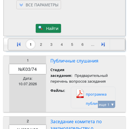
ВСЕ ПАРАМЕТРЫ
Найти
1
2
3
4
5
6
...
1
Публичные слушания
К03/74
№
Стадия
Предварительный
заседания:
Дата:
перечень вопросов заседания
10.07.2026
Файлы:
программа
публичных
еще 1 ▼
слушаний.pdf
2
Заседание комитета по
законодательству о