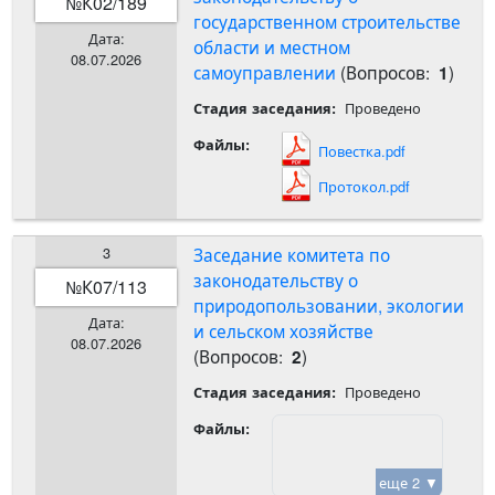
К02/189
№
государственном строительстве
Дата:
области и местном
08.07.2026
самоуправлении
(Вопросов:
)
1
Проведено
Стадия заседания:
Файлы:
Повестка.pdf
Протокол.pdf
3
Заседание комитета по
законодательству о
К07/113
№
природопользовании, экологии
Дата:
и сельском хозяйстве
08.07.2026
(Вопросов:
)
2
Проведено
Стадия заседания:
Файлы:
еще 2 ▼