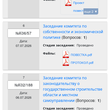
Проект
повестки.pdf
еще 2 ▼
6
Заседание комитета по
собственности и экономической
К06/57
№
политике
(Вопросов:
)
1
Дата:
Проведено
Стадия заседания:
07.07.2026
Файлы:
ПОВЕСТКА.pdf
ПРОТОКОЛ.pdf
7
Заседание комитета по
законодательству о
К02/188
№
государственном строительстве
Дата:
области и местном
06.07.2026
самоуправлении
(Вопросов:
)
1
Проведено
Стадия заседания: