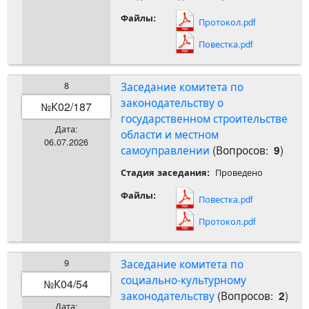
Файлы:
Протокол.pdf
Повестка.pdf
8
Заседание комитета по
законодательству о
К02/187
№
государственном строительстве
Дата:
области и местном
06.07.2026
самоуправлении
(Вопросов:
)
9
Проведено
Стадия заседания:
Файлы:
Повестка.pdf
Протокол.pdf
9
Заседание комитета по
социально-культурному
К04/54
№
законодательству
(Вопросов:
)
2
Дата: