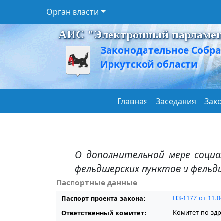
Орган власти
АИС "Электронный парламе
Законодательное Собр
Иркутской области
Главная
Заседания
Зак
О дополнительной мере социа
фельдшерских пунктов и фельд
Паспортные данные
ПЗ-1177 от 11.0
Паспорт проекта закона:
Комитет по зд
Ответственный комитет: