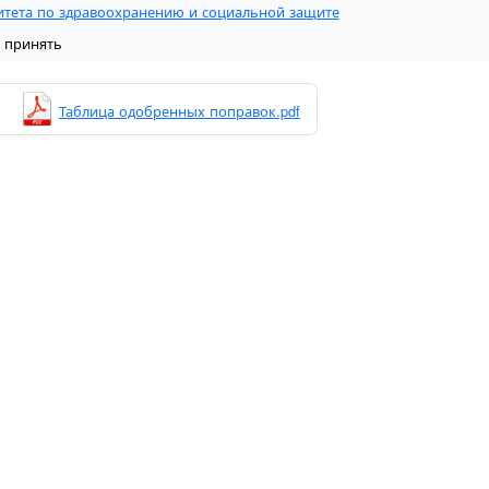
итета по здравоохранению и социальной защите
 принять
Таблица одобренных поправок.pdf